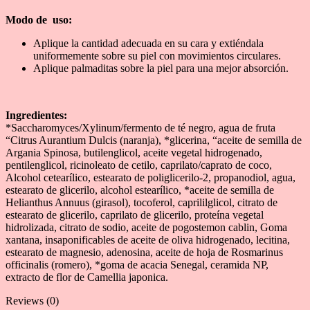
Modo de uso:
Aplique la cantidad adecuada en su cara y extiéndala
uniformemente sobre su piel con movimientos circulares.
Aplique palmaditas sobre la piel para una mejor absorción.
Ingredientes:
*Saccharomyces/Xylinum/fermento de té negro, agua de fruta
“Citrus Aurantium Dulcis (naranja), *glicerina, “aceite de semilla de
Argania Spinosa, butilenglicol, aceite vegetal hidrogenado,
pentilenglicol, ricinoleato de cetilo, caprilato/caprato de coco,
Alcohol cetearílico, estearato de poliglicerilo-2, propanodiol, agua,
estearato de glicerilo, alcohol estearílico, *aceite de semilla de
Helianthus Annuus (girasol), tocoferol, caprililglicol, citrato de
estearato de glicerilo, caprilato de glicerilo, proteína vegetal
hidrolizada, citrato de sodio, aceite de pogostemon cablin, Goma
xantana, insaponificables de aceite de oliva hidrogenado, lecitina,
estearato de magnesio, adenosina, aceite de hoja de Rosmarinus
officinalis (romero), *goma de acacia Senegal, ceramida NP,
extracto de flor de Camellia japonica.
Reviews (0)