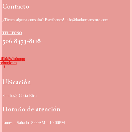
Contacto
¿Tienes alguna consulta? Escríbenos! info@katkoreanstore.com
TELÉFONO
506 8473-8118
b-icon-
Tb-icon-
Youtube
Whatsapp
cebook-
instagram
f
Ubicación
San José, Costa Rica
Horario de atención
Lunes – Sábado: 8:00AM – 10:00PM