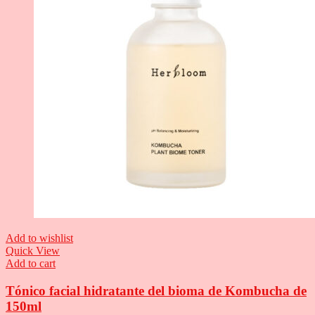
Add to wishlist
Quick View
Add to cart
Tónico facial hidratante del bioma de Kombucha de
150ml