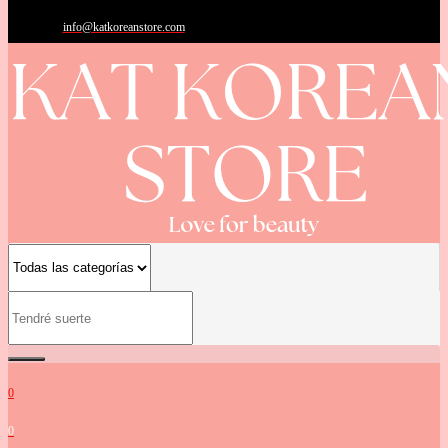
info@katkoreanstore.com
0
0