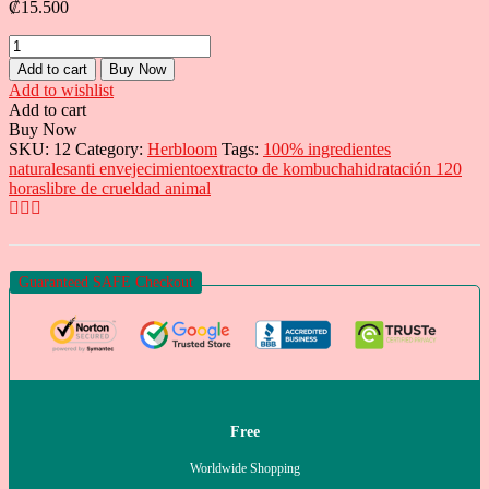
₡
15.500
Crema
vegana
Add to cart
Buy Now
de
Add to wishlist
colágeno
Add to cart
Kombucha
Buy Now
de
SKU:
12
Category:
Herbloom
Tags:
100% ingredientes
50ml
naturales
anti envejecimiento
extracto de kombucha
hidratación 120
quantity
horas
libre de crueldad animal
Guaranteed SAFE Checkout
Free
Worldwide Shopping