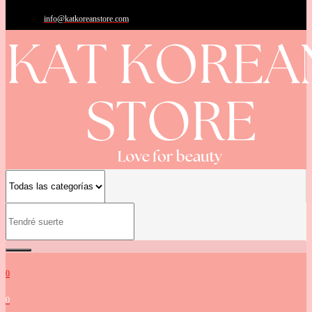
info@katkoreanstore.com
0
0