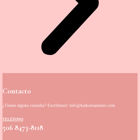
Contacto
¿Tienes alguna consulta? Escríbenos! info@katkoreanstore.com
TELÉFONO
506 8473-8118