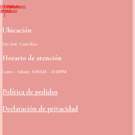
b-icon-
Tb-icon-
Youtube
Whatsapp
cebook-
instagram
f
Ubicación
San José, Costa Rica
Horario de atención
Lunes – Sábado: 8:00AM – 10:00PM
Política de pedidos
Declaración de privacidad