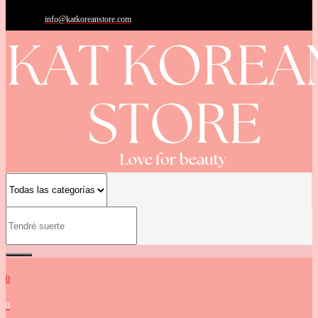
info@katkoreanstore.com
0
0